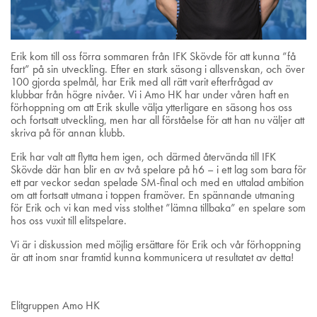
Erik kom till oss förra sommaren från IFK Skövde för att kunna ”få
fart” på sin utveckling. Efter en stark säsong i allsvenskan, och över
100 gjorda spelmål, har Erik med all rätt varit efterfrågad av
klubbar från högre nivåer. Vi i Amo HK har under våren haft en
förhoppning om att Erik skulle välja ytterligare en säsong hos oss
och fortsatt utveckling, men har all förståelse för att han nu väljer att
skriva på för annan klubb.
Erik har valt att flytta hem igen, och därmed återvända till IFK
Skövde där han blir en av två spelare på h6 – i ett lag som bara för
ett par veckor sedan spelade SM-final och med en uttalad ambition
om att fortsatt utmana i toppen framöver. En spännande utmaning
för Erik och vi kan med viss stolthet ”lämna tillbaka” en spelare som
hos oss vuxit till elitspelare.
Vi är i diskussion med möjlig ersättare för Erik och vår förhoppning
är att inom snar framtid kunna kommunicera ut resultatet av detta!
Elitgruppen Amo HK