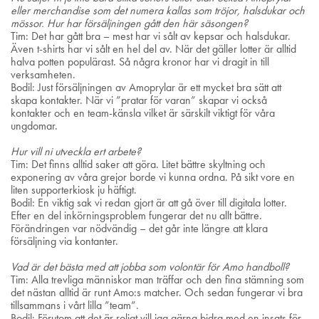
eller merchandise som det numera kallas som tröjor, halsdukar och
mössor. Hur har försäljningen gått den här säsongen?
Tim: Det har gått bra – mest har vi sålt av kepsar och halsdukar.
Även t-shirts har vi sålt en hel del av. När det gäller lotter är alltid
halva potten populärast. Så några kronor har vi dragit in till
verksamheten.
Bodil: Just försäljningen av Amoprylar är ett mycket bra sätt att
skapa kontakter. När vi ”pratar för varan” skapar vi också
kontakter och en team-känsla vilket är särskilt viktigt för våra
ungdomar.
Hur vill ni utveckla ert arbete?
Tim: Det finns alltid saker att göra. Litet bättre skyltning och
exponering av våra grejor borde vi kunna ordna. På sikt vore en
liten supporterkiosk ju häftigt.
Bodil: En viktig sak vi redan gjort är att gå över till digitala lotter.
Efter en del inkörningsproblem fungerar det nu allt bättre.
Förändringen var nödvändig – det går inte längre att klara
försäljning via kontanter.
Vad är det bästa med att jobba som volontär för Amo handboll?
Tim: Alla trevliga människor man träffar och den fina stämning som
det nästan alltid är runt Amo:s matcher. Och sedan fungerar vi bra
tillsammans i vårt lilla ”team”.
Bodil: Förutom att det är roligt vill jag gärna bidra med en insats för