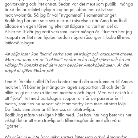
golvtorkning och litet annat. Sedan var det mest som publik i många
år så det är relativt nyligen jag börjat jobba mer aktivt som
matchvolontär. Så jag är väl ”nygammal” i sammanhanget.
Bodil: Jag började som sekreterare i styrelsen när Amo handboll
bildade en egen förening efter att tidigare ha varit en del av
Alstermo IF där jag varit verksam under många år. Numera har jag
trappat ner litet men hjälper sedan några säsonger tillbaka till med
lottförsäljningen.
Att sälja lotter kan ibland verka som ett tråkigt och otacksamt arbete.
Men när man ser er ”i aktion” verkar ni ha roligt själva och ha en
väldigt fin kontakt med dem som besöker Amokabelhallen. Är det
något ni själva tänker på?
Tim: Vi försöker alltid få bra kontakt med alla som kommer till Amo:s
matcher. Vi känner ju många av lagets supportrar väl och det är
alltid roligt att snacka litet om matchen och laget. Men det också kul
att ”tjöta” litet med bortalagets supportrar när de passerar in till
match, som t ex nu senast när Hammarby kom med ett stort följe.
De flesta som stannar till hos oss är jättetrevliga.
Bodil: Jag måste verkligen hålla med. Det kan inte nog betonas hur
viktigt det är att vara trevlig och tillmötesgående mot alla våra
”gäster”.
Nu säljer ni ju inte bara olika sorters lotter utan också Amoprylar