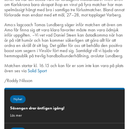
om Karlskrona bara skrapat ihop en vinst på fyra matcher har man
spelmässigt hängt med bra i samtliga tre förlustmatcher. Bland annat
förlorade man endast med ett mål, 27–28, mot topplaget Varberg.
Amo:s lagcoach Tomas Lundberg säger inför matchen att även om
Amo får finna sig att vara klara favoriter måste man vara ödmjuk
inför uppgiften. –Vi vet vad Daniel Steen kan åstadkomma när han
är på rätt humör och han kommer säkerligen att göra allt för att
ordna en skräll åt sitt lag. Det gäller för oss att behålla den positiva
boost som segern i Vinslöv fört med sig. Samtidigt vill vi bjuda vår
hemmapublik på trevlig handbollsunderhållning, avslutar Lundberg.
Matchen startar kl. 16.15 och kan för er som inte kan vara på plats
även ses via
Solid Sport
/Roddy Nilsson
Nyhet
Säsongen drar äntligen igång!
Läs mer