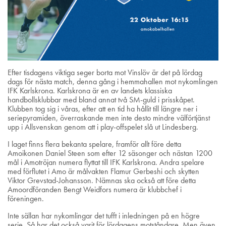
Efter tisdagens viktiga seger borta mot Vinslöv är det på lördag
dags för nästa match, denna gång i hemmahallen mot nykomlingen
IFK Karlskrona. Karlskrona är en av landets klassiska
handbollsklubbar med bland annat två SM-guld i prisskåpet.
Klubben tog sig i våras, efter att en tid ha hållit till längre ner i
seriepyramiden, överraskande men inte desto mindre välförtjänst
upp i Allsvenskan genom att i play-offspelet slå ut Lindesberg.
I laget finns flera bekanta spelare, framför allt före detta
Amoikonen Daniel Steen som efter 12 säsonger och nästan 1200
mål i Amotröjan numera flyttat till IFK Karlskrona. Andra spelare
med förflutet i Amo är målvakten Flamur Gerbeshi och skytten
Viktor Grevstad-Johansson. Nämnas ska också att före detta
Amoordföranden Bengt Weidfors numera är klubbchef i
föreningen.
Inte sällan har nykomlingar det tufft i inledningen på en högre
serie. Så har det också varit för lördagens motståndare. Men även