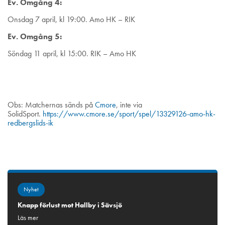
Ev. Omgång 4:
Onsdag 7 april, kl 19:00. Amo HK – RIK
Ev. Omgång 5:
Söndag 11 april, kl 15:00. RIK – Amo HK
Obs: Matchernas sänds på
Cmore
, inte via
SolidSport.
https://www.cmore.se/sport/spel/13329126-amo-hk-
redbergslids-ik
Nyhet
Knapp förlust mot Hallby i Sävsjö
Läs mer