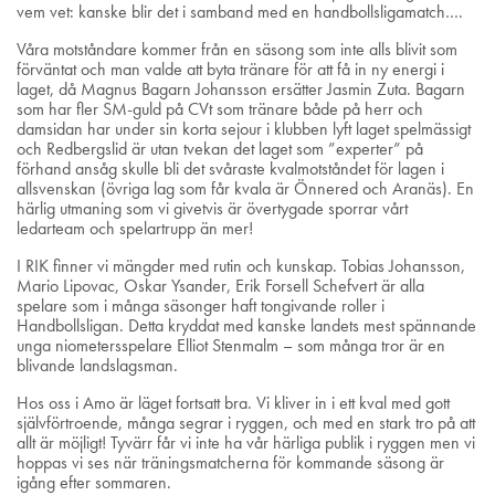
vem vet: kanske blir det i samband med en handbollsligamatch….
Våra motståndare kommer från en säsong som inte alls blivit som
förväntat och man valde att byta tränare för att få in ny energi i
laget, då Magnus Bagarn Johansson ersätter Jasmin Zuta. Bagarn
som har fler SM-guld på CVt som tränare både på herr och
damsidan har under sin korta sejour i klubben lyft laget spelmässigt
och Redbergslid är utan tvekan det laget som ”experter” på
förhand ansåg skulle bli det svåraste kvalmotståndet för lagen i
allsvenskan (övriga lag som får kvala är Önnered och Aranäs). En
härlig utmaning som vi givetvis är övertygade sporrar vårt
ledarteam och spelartrupp än mer!
I RIK finner vi mängder med rutin och kunskap. Tobias Johansson,
Mario Lipovac, Oskar Ysander, Erik Forsell Schefvert är alla
spelare som i många säsonger haft tongivande roller i
Handbollsligan. Detta kryddat med kanske landets mest spännande
unga niometersspelare Elliot Stenmalm – som många tror är en
blivande landslagsman.
Hos oss i Amo är läget fortsatt bra. Vi kliver in i ett kval med gott
självförtroende, många segrar i ryggen, och med en stark tro på att
allt är möjligt! Tyvärr får vi inte ha vår härliga publik i ryggen men vi
hoppas vi ses när träningsmatcherna för kommande säsong är
igång efter sommaren.