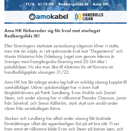
Amo HK förbereder sig för kval mot storlaget
Redbergslids IK!
Efter föreningens starkaste seriesäsong någonsin kliver vi stolta,
men inte än nöjda, in i ett spännande kval mot ”Eleganterna” och
Mesta Mästarna från Göteborg. Laget som genom tiderna är
Sveriges mest framgångsrika förening med 20 SM-titlar i
pokalskåpet. Nu ska man åka till Alstermo för att försvara sin
handbollsligaplats säsongen 21/22.
Amo HK har likt många andra lag haft en märklig säsong kopplat till
samhällsläget. Utöver sjukdomsläget har vi även haft
långtidsfrånvaro på Patrik Sandberg, Evon Mohlin och Daniel
Steen, och under säsong har vi välkomnat Theodor Claesson, junior
från Sävehof, och Simon Källström, stark skytt som anslöt under
våren från seriekollegan Kärra.
Stocken och Lundberg har alltså under säsong fått ändrade
förutsättningar vilket det uppenbarligen löst på ett bra sätt. Vi ser
fram emot att välkomna både Evon och Steen på banan igen, och