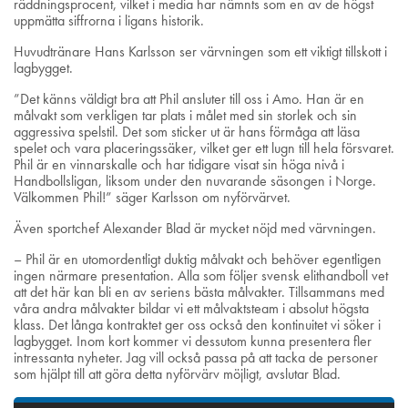
räddningsprocent, vilket i media har nämnts som en av de högst
uppmätta siffrorna i ligans historik.
Huvudtränare Hans Karlsson ser värvningen som ett viktigt tillskott i
lagbygget.
”Det känns väldigt bra att Phil ansluter till oss i Amo. Han är en
målvakt som verkligen tar plats i målet med sin storlek och sin
aggressiva spelstil. Det som sticker ut är hans förmåga att läsa
spelet och vara placeringssäker, vilket ger ett lugn till hela försvaret.
Phil är en vinnarskalle och har tidigare visat sin höga nivå i
Handbollsligan, liksom under den nuvarande säsongen i Norge.
Välkommen Phil!” säger Karlsson om nyförvärvet.
Även sportchef Alexander Blad är mycket nöjd med värvningen.
– Phil är en utomordentligt duktig målvakt och behöver egentligen
ingen närmare presentation. Alla som följer svensk elithandboll vet
att det här kan bli en av seriens bästa målvakter. Tillsammans med
våra andra målvakter bildar vi ett målvaktsteam i absolut högsta
klass. Det långa kontraktet ger oss också den kontinuitet vi söker i
lagbygget. Inom kort kommer vi dessutom kunna presentera fler
intressanta nyheter. Jag vill också passa på att tacka de personer
som hjälpt till att göra detta nyförvärv möjligt, avslutar Blad.