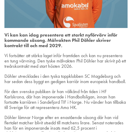
Vi kan kan idag presentera ett starkt nyförvärv inför
kommande säsong. Målvakten Phil Döhler skriver
kontrakt till och med 2029.
Vi fortsätter att stärka laget inför framtiden och kan nu presentera
en tung värvning. Den tyske målvakten Phil Döhler har skrivit på ett
treårskontrakt med start hösten 2026.
Döhler utvecklades i den tyska toppklubben SC Magdeburg och
har sedan dess byggt en gedigen karriär inom europeisk handboll.
För den svenska publiken är han välkänd från tiden i HF
Karlskrona, där han imponerade i Handbollsligan, innan han
fortsatte karriären i Sandefjord TIF i Norge. Nu vänder han tillbaka
till Sverige för att representera Amo HK.
Döhler lämnar Norge efter en enastående säsong där han vid
flertalet matcher blivit utsedd till matchens lirare. Senast noterades
han för en imponerande insats med 62,5 procent i