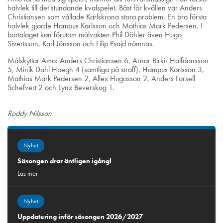
halvlek till det stundande kvalspelet. Bäst för kvällen var Anders
Christiansen som vållade Karlskrona stora problem. En bra första
halvlek gjorde Hampus Karlsson och Mathias Mark Pedersen. I
bortalaget kan förutom målvakten Phil Döhler även Hugo
Sivertsson, Karl Jönsson och Filip Psajd nämnas.
Målskyttar Amo: Anders Christiansen 6, Arnar Birkir Halfdansson
5, Minik Dahl Hoegh 4 (samtliga på straff), Hampus Karlsson 3,
Mathias Mark Pedersen 2, Allex Hugosson 2, Anders Forsell
Schefvert 2 och Lynx Beverskog 1.
Roddy
Nilsson
Nyhet
Säsongen drar äntligen igång!
Läs mer
Nyhet
Uppdatering inför säsongen 2026/2027