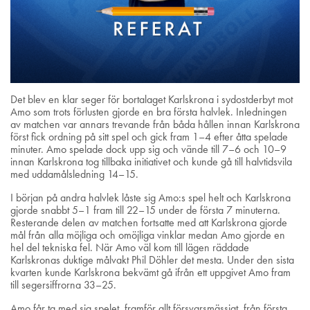
Det blev en klar seger för bortalaget Karlskrona i sydostderbyt mot
Amo som trots förlusten gjorde en bra första halvlek. Inledningen
av matchen var annars trevande från båda hållen innan Karlskrona
först fick ordning på sitt spel och gick fram 1–4 efter åtta spelade
minuter. Amo spelade dock upp sig och vände till 7–6 och 10–9
innan Karlskrona tog tillbaka initiativet och kunde gå till halvtidsvila
med uddamålsledning 14–15.
I början på andra halvlek låste sig Amo:s spel helt och Karlskrona
gjorde snabbt 5–1 fram till 22–15 under de första 7 minuterna.
Resterande delen av matchen fortsatte med att Karlskrona gjorde
mål från alla möjliga och omöjliga vinklar medan Amo gjorde en
hel del tekniska fel. När Amo väl kom till lägen räddade
Karlskronas duktige målvakt Phil Döhler det mesta. Under den sista
kvarten kunde Karlskrona bekvämt gå ifrån ett uppgivet Amo fram
till segersiffrorna 33–25.
Amo får ta med sig spelet, framför allt försvarsmässigt, från första