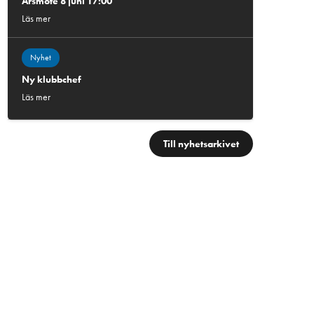
Årsmöte 8 juni 17:00
Läs mer
Nyhet
Ny klubbchef
Läs mer
Till nyhetsarkivet