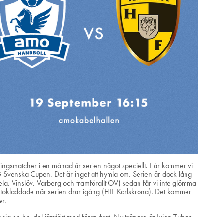
vlingsmatcher i en månad är serien något speciellt. I år kommer vi
ATG Svenska Cupen. Det är inget att hymla om. Serien är dock lång
la, Vinslöv, Varberg och framförallt OV) sedan får vi inte glömma
 tokladdade när serien drar igång (HIF Karlskrona). Det kommer
er.
 sig en hel del jämfört med förra året. Ny tränare är Ivica Zubac