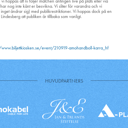
 hoppas att ni följer matchen antingen live på plats eller via
har nog inte känt er besvikna. Vi sliter för varandra och vi
l inget ändrar sig) med publikrestriktioner. Vi hoppas dock på en
Lindesberg att publiken är tillbaka som vanligt.
//www.biljettkiosken.se/event/210919-amohandboll-karra_hf
HUVUDPARTNERS