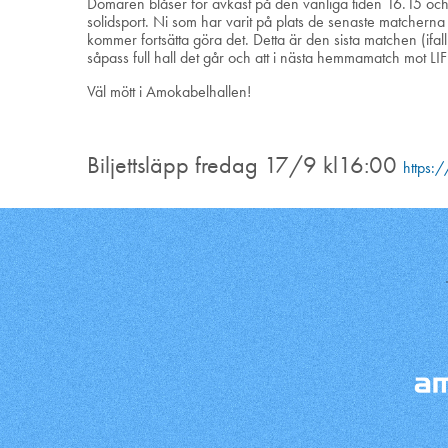
Domaren blåser för avkast på den vanliga tiden 16.15 och vi
solidsport. Ni som har varit på plats de senaste matcherna 
kommer fortsätta göra det. Detta är den sista matchen (ifal
såpass full hall det går och att i nästa hemmamatch mot LIF 
Väl mött i Amokabelhallen!
Biljettsläpp fredag 17/9 kl16:00
https: