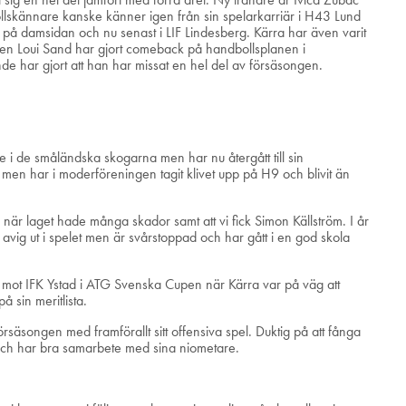
llskännare kanske känner igen från sin spelarkarriär i H43 Lund
då på damsidan och nu senast i LIF Lindesberg. Kärra har även varit
aren Loui Sand har gjort comeback på handbollsplanen i
nde har gjort att han har missat en hel del av försäsongen.
e i de småländska skogarna men har nu återgått till sin
en har i moderföreningen tagit klivet upp på H9 och blivit än
 när laget hade många skador samt att vi fick Simon Källström. I år
 avig ut i spelet men är svårstoppad och har gått i en god skola
mot IFK Ystad i ATG Svenska Cupen när Kärra var på väg att
 sin meritlista.
örsäsongen med framförallt sitt offensiva spel. Duktig på att fånga
 hot och har bra samarbete med sina niometare.