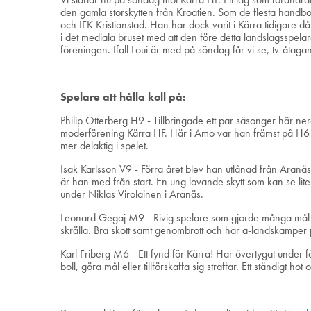
den gamla storskytten från Kroatien. Som de flesta handbo
och IFK Kristianstad. Han har dock varit i Kärra tidigare 
i det mediala bruset med att den före detta landslagsspel
föreningen. Ifall Loui är med på söndag får vi se, tv-åtaga
Spelare att hålla koll på:
Philip Otterberg H9 - Tillbringade ett par säsonger här ner
moderförening Kärra HF. Här i Amo var han främst på H6 m
mer delaktig i spelet.
Isak Karlsson V9 - Förra året blev han utlånad från Aranäs
är han med från start. En ung lovande skytt som kan se lite
under Niklas Virolainen i Aranäs.
Leonard Gegaj M9 - Rivig spelare som gjorde många mål 
skrälla. Bra skott samt genombrott och har a-landskamper på
Karl Friberg M6 - Ett fynd för Kärra! Har övertygat under f
boll, göra mål eller tillförskaffa sig straffar. Ett ständigt