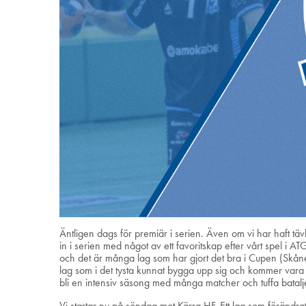
Äntligen dags för premiär i serien. Även om vi har haft tä
in i serien med något av ett favoritskap efter vårt spel i 
och det är många lag som har gjort det bra i Cupen (Skåne
lag som i det tysta kunnat bygga upp sig och kommer vara
bli en intensiv säsong med många matcher och tuffa batalj
Vi startar nu på söndag mot Kärra HF. Ett lag som förändrat