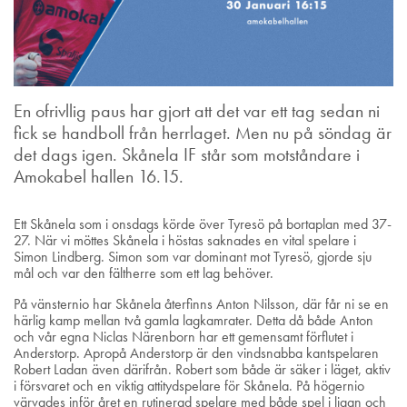
En ofrivllig paus har gjort att det var ett tag sedan ni
fick se handboll från herrlaget. Men nu på söndag är
det dags igen. Skånela IF står som motståndare i
Amokabel hallen 16.15.
Ett Skånela som i onsdags körde över Tyresö på bortaplan med 37-
27. När vi möttes Skånela i höstas saknades en vital spelare i
Simon Lindberg. Simon som var dominant mot Tyresö, gjorde sju
mål och var den fältherre som ett lag behöver.
På vänsternio har Skånela återfinns Anton Nilsson, där får ni se en
härlig kamp mellan två gamla lagkamrater. Detta då både Anton
och vår egna Niclas Närenborn har ett gemensamt förflutet i
Anderstorp. Apropå Anderstorp är den vindsnabba kantspelaren
Robert Ladan även därifrån. Robert som både är säker i läget, aktiv
i försvaret och en viktig attitydspelare för Skånela. På högernio
värvades inför året en rutinerad spelare med både spel i ligan och