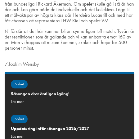
från bundesliga i Rickard Åkerman. Om spelet skulle gå i stå är han
där och kan göra både det individuella och det kollektiva. Lägg till
ett målvaktspar av högsta klass där Herdeiro Lucau till och med har
fått chansen att representera THW Kiel och spelat VM.
Ni förstår att det här kommer bli en synnerligen tuff match. Tyvärr är
det restriktioner som är gällande och vi kan enbart ta emot 160 av
er. Men vi hoppas att ni som kommer, skriker och hejar för 500
personer minst.
/ Joakim Wensby
Nyhet
Säsongen drar äntligen igång!
Läs mer
Nyhet
Uppdatering inför säsongen 2026/2027
Läs mer