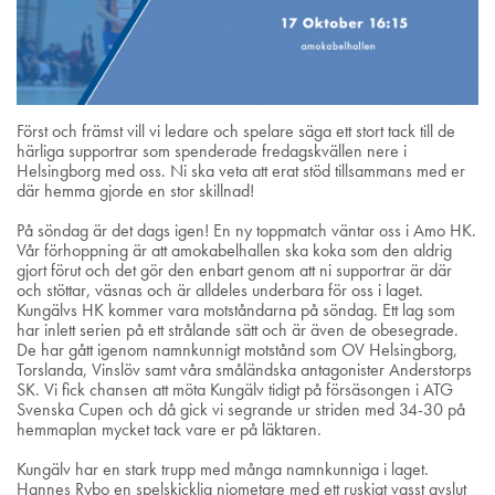
Först och främst vill vi ledare och spelare säga ett stort tack till de
härliga supportrar som spenderade fredagskvällen nere i
Helsingborg med oss. Ni ska veta att erat stöd tillsammans med er
där hemma gjorde en stor skillnad!
På söndag är det dags igen! En ny toppmatch väntar oss i Amo HK.
Vår förhoppning är att amokabelhallen ska koka som den aldrig
gjort förut och det gör den enbart genom att ni supportrar är där
och stöttar, väsnas och är alldeles underbara för oss i laget.
Kungälvs HK kommer vara motståndarna på söndag. Ett lag som
har inlett serien på ett strålande sätt och är även de obesegrade.
De har gått igenom namnkunnigt motstånd som OV Helsingborg,
Torslanda, Vinslöv samt våra småländska antagonister Anderstorps
SK. Vi fick chansen att möta Kungälv tidigt på försäsongen i ATG
Svenska Cupen och då gick vi segrande ur striden med 34-30 på
hemmaplan mycket tack vare er på läktaren.
Kungälv har en stark trupp med många namnkunniga i laget.
Hannes Rybo en spelskicklig niometare med ett ruskigt vasst avslut