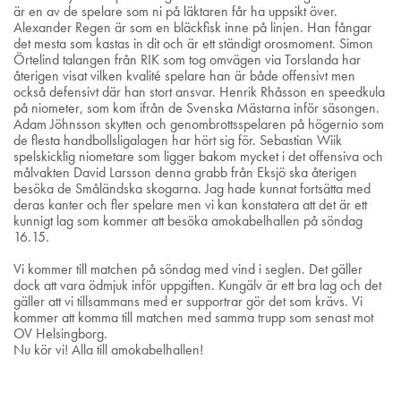
är en av de spelare som ni på läktaren får ha uppsikt över.
Alexander Regen är som en bläckfisk inne på linjen. Han fångar
det mesta som kastas in dit och är ett ständigt orosmoment. Simon
Örtelind talangen från RIK som tog omvägen via Torslanda har
återigen visat vilken kvalité spelare han är både offensivt men
också defensivt där han stort ansvar. Henrik Rhåsson en speedkula
på niometer, som kom ifrån de Svenska Mästarna inför säsongen.
Adam Jöhnsson skytten och genombrottsspelaren på högernio som
de flesta handbollsligalagen har hört sig för. Sebastian Wiik
spelskicklig niometare som ligger bakom mycket i det offensiva och
målvakten David Larsson denna grabb från Eksjö ska återigen
besöka de Småländska skogarna. Jag hade kunnat fortsätta med
deras kanter och fler spelare men vi kan konstatera att det är ett
kunnigt lag som kommer att besöka amokabelhallen på söndag
16.15.
Vi kommer till matchen på söndag med vind i seglen. Det gäller
dock att vara ödmjuk inför uppgiften. Kungälv är ett bra lag och det
gäller att vi tillsammans med er supportrar gör det som krävs. Vi
kommer att komma till matchen med samma trupp som senast mot
OV Helsingborg.
Nu kör vi! Alla till amokabelhallen!