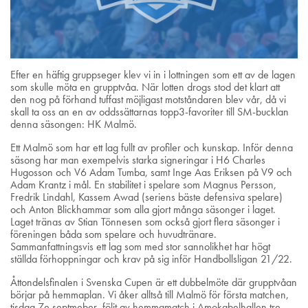
Efter en häftig gruppseger klev vi in i lottningen som ett av de lagen
som skulle möta en grupptvåa. När lotten drogs stod det klart att
den nog på förhand tuffast möjligast motståndaren blev vår, då vi
skall ta oss an en av oddssättarnas topp3-favoriter till SM-bucklan
denna säsongen: HK Malmö.
Ett Malmö som har ett lag fullt av profiler och kunskap. Inför denna
säsong har man exempelvis starka signeringar i H6 Charles
Hugosson och V6 Adam Tumba, samt Inge Aas Eriksen på V9 och
Adam Krantz i mål. En stabilitet i spelare som Magnus Persson,
Fredrik Lindahl, Kassem Awad (seriens bäste defensiva spelare)
och Anton Blickhammar som alla gjort många säsonger i laget.
Laget tränas av Stian Tönnesen som också gjort flera säsonger i
föreningen båda som spelare och huvudtränare.
Sammanfattningsvis ett lag som med stor sannolikhet har högt
ställda förhoppningar och krav på sig inför Handbollsligan 21/22.
Åttondelsfinalen i Svenska Cupen är ett dubbelmöte där grupptvåan
börjar på hemmaplan. Vi åker alltså till Malmö för första matchen,
tisdag 7e septmeber, följt av hemmamatch i Amokabelhallen tre