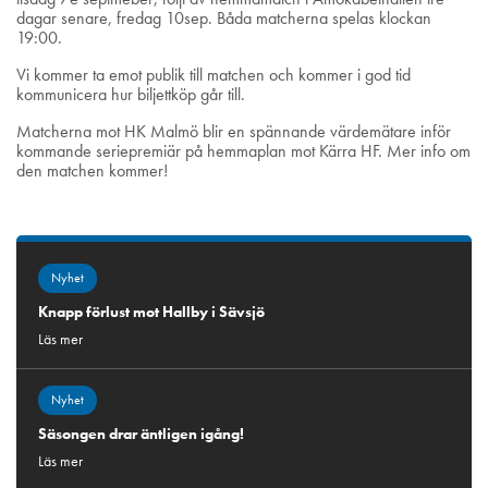
dagar senare, fredag 10sep. Båda matcherna spelas klockan
19:00.
Vi kommer ta emot publik till matchen och kommer i god tid
kommunicera hur biljettköp går till.
Matcherna mot HK Malmö blir en spännande värdemätare inför
kommande seriepremiär på hemmaplan mot Kärra HF. Mer info om
den matchen kommer!
Nyhet
Knapp förlust mot Hallby i Sävsjö
Läs mer
Nyhet
Säsongen drar äntligen igång!
Läs mer