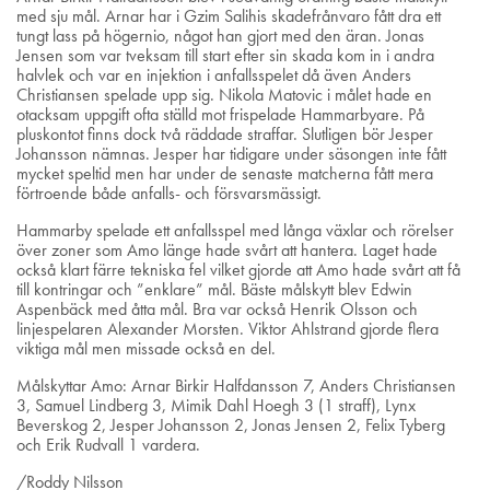
med sju mål. Arnar har i Gzim Salihis skadefrånvaro fått dra ett
tungt lass på högernio, något han gjort med den äran. Jonas
Jensen som var tveksam till start efter sin skada kom in i andra
halvlek och var en injektion i anfallsspelet då även Anders
Christiansen spelade upp sig. Nikola Matovic i målet hade en
otacksam uppgift ofta ställd mot frispelade Hammarbyare. På
pluskontot finns dock två räddade straffar. Slutligen bör Jesper
Johansson nämnas. Jesper har tidigare under säsongen inte fått
mycket speltid men har under de senaste matcherna fått mera
förtroende både anfalls- och försvarsmässigt.
Hammarby spelade ett anfallsspel med långa växlar och rörelser
över zoner som Amo länge hade svårt att hantera. Laget hade
också klart färre tekniska fel vilket gjorde att Amo hade svårt att få
till kontringar och ”enklare” mål. Bäste målskytt blev Edwin
Aspenbäck med åtta mål. Bra var också Henrik Olsson och
linjespelaren Alexander Morsten. Viktor Ahlstrand gjorde flera
viktiga mål men missade också en del.
Målskyttar Amo: Arnar Birkir Halfdansson 7, Anders Christiansen
3, Samuel Lindberg 3, Mimik Dahl Hoegh 3 (1 straff), Lynx
Beverskog 2, Jesper Johansson 2, Jonas Jensen 2, Felix Tyberg
och Erik Rudvall 1 vardera.
/Roddy Nilsson