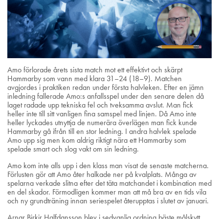
Amo förlorade årets sista match mot ett effektivt och skärpt
Hammarby som vann med klara 31–24 (18–9). Matchen
avgjordes i praktiken redan under första halvleken. Efter en jämn
inledning fallerade Amo:s anfallsspel under den senare delen då
laget radade upp tekniska fel och tveksamma avslut. Man fick
heller inte till sitt vanligen fina samspel med linjen. Då Amo inte
heller lyckades utnyttja de numerära överlägen man fick kunde
Hammarby gå ifrån till en stor ledning. I andra halvlek spelade
Amo upp sig men kom aldrig riktigt nära ett Hammarby som
spelade smart och slog vakt om sin ledning.
Amo kom inte alls upp i den klass man visat de senaste matcherna.
Förlusten gör att Amo åter halkade ner på kvalplats. Många av
spelarna verkade slitna efter det täta matchandet i kombination med
en del skador. Förmodligen kommer man att må bra av en tids vila
och ny grundträning innan seriespelet återupptas i slutet av januari.
Arnar Birkir Halfdansson blev i sedvanlig ordning bäste målskytt