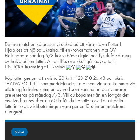
Denna matchen så passar vi också på att köra Halva Potten!
Hjälp oss att hjälpa Ukraina, till enkronasmatchen mot OV
Helsingborg söndag 6/3 kör vi både digital och fysisk försäljning
av halva potten lotter. Amo HK:s överskott går oavkortat till
UNHCR:s insamling till Ukraina
Köp lotter genom att swisha 20 kr till 123 210 26 48 och skriv
"HALVA POTTEN" som meddelande. En ensam vinnare kommer via
utlottning få halva summan av vad som kommer in och vinnaren
presenteras på måndag 7/3. Vill du köpa mer än en lott går det
givetvis bra, swishar du 60 kr får du tre lotter osv. För att delta i
lotteriet ska swishbetalningen vara genomförd innan matchens
slutsignal.
Nyhet