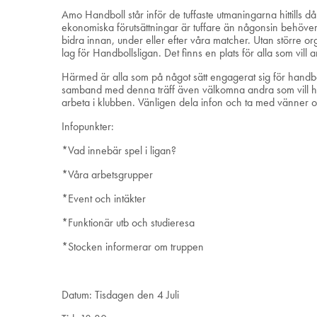
Amo Handboll står inför de tuffaste utmaningarna hittills då 
ekonomiska förutsättningar är tuffare än någonsin behöver
bidra innan, under eller efter våra matcher. Utan större org
lag för Handbollsligan. Det finns en plats för alla som vill
Härmed är alla som på något sätt engagerat sig för handboll
samband med denna träff även välkomna andra som vill hjälpa
arbeta i klubben. Vänligen dela infon och ta med vänner o
Infopunkter:
*Vad innebär spel i ligan?
*Våra arbetsgrupper
*Event och intäkter
*Funktionär utb och studieresa
*Stocken informerar om truppen
Datum: Tisdagen den 4 Juli