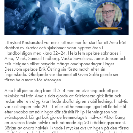
Ett nytänt Kristianstad var minst ett nummer för stort för ett Amo hårt
drabbat av skador och sjukdomar vann nypremiären i
Handbollsligan med klara 32–24. Hela fem spelare saknades i
Amo, Minik, Samuel Lindberg, Vasko Sevaljevic, Jonas Jensen och
Erik Helgsten vilket betydde många omdisponeringar i laget.
Dessutom spelade Erik Östling sin första match efter sin
fingerskada. Glädjande var däremot att Gzim Salihi gjorde sin
första hela match för säsongen.
Amo höll jämna steg fram till 5–4 men en utvisning och ett par
tekniska fel från Amo:s sida gjorde att Kristianstad gick ifrån och
redan efter en dryg kvart hade skaffat sig en stabil ledning. I halvtid
var ställningen hela 20–11 efter att hemmalaget gjort ett flertal mål
efter snabba omställningar där särskilt Philip Henningsson var
svårstoppad. Längst bak gjorde hemmalagets målvakt Viktor Bang
en suverän första halvlek och närmade sig 50 i räddningsprocent.
Början av andra halvlek liknade i mycket avslutningen på den första