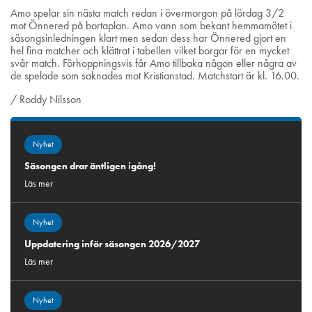
Amo spelar sin nästa match redan i övermorgon på lördag 3/2
mot Önnered på bortaplan. Amo vann som bekant hemmamötet i
säsongsinledningen klart men sedan dess har Önnered gjort en
hel fina matcher och klättrat i tabellen vilket borgar för en mycket
svår match. Förhoppningsvis får Amo tillbaka någon eller några av
de spelade som saknades mot Kristianstad. Matchstart är kl. 16.00.
/ Roddy Nilsson
Nyhet
Säsongen drar äntligen igång!
Läs mer
Nyhet
Uppdatering inför säsongen 2026/2027
Läs mer
Nyhet