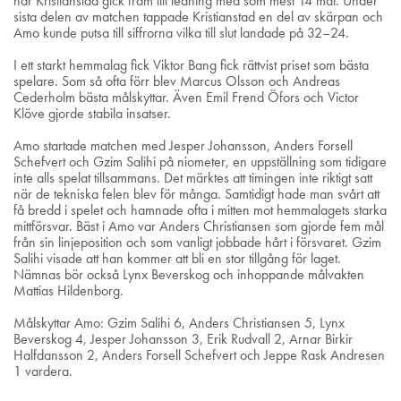
när Kristianstad gick fram till ledning med som mest 14 mål. Under
sista delen av matchen tappade Kristianstad en del av skärpan och
Amo kunde putsa till siffrorna vilka till slut landade på 32–24.
I ett starkt hemmalag fick Viktor Bang fick rättvist priset som bästa
spelare. Som så ofta förr blev Marcus Olsson och Andreas
Cederholm bästa målskyttar. Även Emil Frend Öfors och Victor
Klöve gjorde stabila insatser.
Amo startade matchen med Jesper Johansson, Anders Forsell
Schefvert och Gzim Salihi på niometer, en uppställning som tidigare
inte alls spelat tillsammans. Det märktes att timingen inte riktigt satt
när de tekniska felen blev för många. Samtidigt hade man svårt att
få bredd i spelet och hamnade ofta i mitten mot hemmalagets starka
mittförsvar. Bäst i Amo var Anders Christiansen som gjorde fem mål
från sin linjeposition och som vanligt jobbade hårt i försvaret. Gzim
Salihi visade att han kommer att bli en stor tillgång för laget.
Nämnas bör också Lynx Beverskog och inhoppande målvakten
Mattias Hildenborg.
Målskyttar Amo: Gzim Salihi 6, Anders Christiansen 5, Lynx
Beverskog 4, Jesper Johansson 3, Erik Rudvall 2, Arnar Birkir
Halfdansson 2, Anders Forsell Schefvert och Jeppe Rask Andresen
1 vardera.