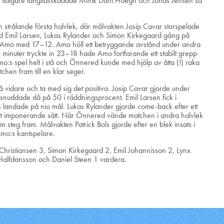
n tidigare långtidsskadade Minik Dahl Hoegh och Jonas Jensen så
en strålande första halvlek, där målvakten Josip Cavar storspelade
 Emil Larsen, Lukas Rylander och Simon Kirkegaard gång på
 i Amo med 17–12. Amo höll ett betryggande avstånd under andra
 minuter tryckte in 23–18 hade Amo fortfarande ett stabilt grepp
:s spel helt i stå och Önnered kunde med hjälp av åtta (!) raka
hen fram till en klar seger.
gå vidare och ta med sig det positiva. Josip Cavar gjorde under
 snuddade då på 50 i räddningsprocent. Emil Larsen fick i
h landade på nio mål. Lukas Rylander gjorde come-back efter ett
ett imponerande sätt. När Önnered vände matchen i andra halvlek
 steg fram. Målvakten Patrick Bols gjorde efter en blek insats i
Amo:s kantspelare.
Christiansen 3, Simon Kirkegaard 2, Emil Johannisson 2, Lynx
 Halfdansson och Daniel Steen 1 vardera.