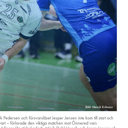
edersen och försvarslåset Jesper Jensen inte kom till start och
vart – förlorade den viktiga matchen mot Önnered vars