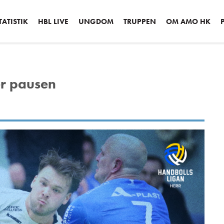
ATISTIK
HBL LIVE
UNGDOM
TRUPPEN
OM AMO HK
er pausen