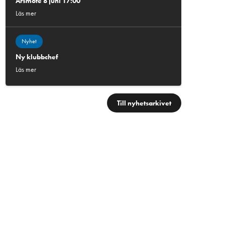
Årsmöte 8 juni 17:00
Läs mer
Nyhet
Ny klubbchef
Läs mer
Till nyhetsarkivet