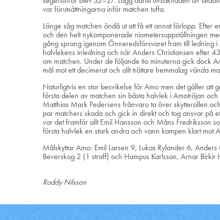
segersiffror blev 32–27. Lägg därtill avsaknaden av seda
var förutsättningarna inför matchen tuffa.
Länge såg matchen ändå ut att få ett annat förlopp. Efter 
och den helt nykomponerade niometersuppställningen med
gång sprang igenom Önneredsförsvaret fram till ledning
halvlekens inledning och när Anders Christiansen efter 43
om matchen. Under de följande tio minuterna gick dock Amo
mål mot ett decimerat och allt tröttare hemmalag vända matc
Naturligtvis en stor besvikelse för Amo men det gäller att 
första delen av matchen sin bästa halvlek i Amotröjan och
Matthias Mark Pedersens frånvaro ta över skytterollen oc
par matchers skada och gick in direkt och tog ansvar på 
var det framför allt Emil Hansson och Måns Fredriksson som
första halvlek en stark andra och vann kampen klart mot 
Målskyttar Amo: Emil Larsen 9, Lukas Rylander 6, Anders 
Beverskog 2 (1 straff) och Hampus Karlsson, Arnar Birkir
Roddy Nilsson