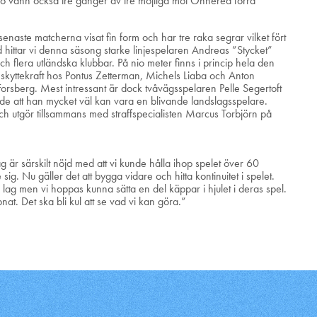
ann också tre gånger av tre möjliga mot Önnered förra
enaste matcherna visat fin form och har tre raka segrar vilket fört
ed hittar vi denna säsong starke linjespelaren Andreas ”Stycket”
ch flera utländska klubbar. På nio meter finns i princip hela den
 skyttekraft hos Pontus Zetterman, Michels Liaba och Anton
orsberg. Mest intressant är dock tvåvägsspelaren Pelle Segertoft
sade att han mycket väl kan vara en blivande landslagsspelare.
h utgör tillsammans med straffspecialisten Marcus Torbjörn på
Jag är särskilt nöjd med att vi kunde hålla ihop spelet över 60
g. Nu gäller det att bygga vidare och hitta kontinuitet i spelet.
 lag men vi hoppas kunna sätta en del käppar i hjulet i deras spel.
at. Det ska bli kul att se vad vi kan göra.”