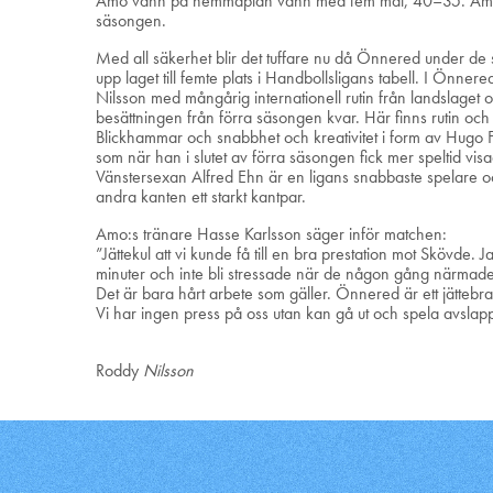
Amo vann på hemmaplan vann med fem mål, 40–35. Amo v
säsongen.
Med all säkerhet blir det tuffare nu då Önnered under de s
upp laget till femte plats i Handbollsligans tabell. I Önner
Nilsson med mångårig internationell rutin från landslaget o
besättningen från förra säsongen kvar. Här finns rutin och
Blickhammar och snabbhet och kreativitet i form av Hugo F
som när han i slutet av förra säsongen fick mer speltid vi
Vänstersexan Alfred Ehn är en ligans snabbaste spelare oc
andra kanten ett starkt kantpar.
Amo:s tränare Hasse Karlsson säger inför matchen:
”Jättekul att vi kunde få till en bra prestation mot Skövde. 
minuter och inte bli stressade när de någon gång närmade si
Det är bara hårt arbete som gäller. Önnered är ett jättebra
Vi har ingen press på oss utan kan gå ut och spela avslappn
Roddy
Nilsson