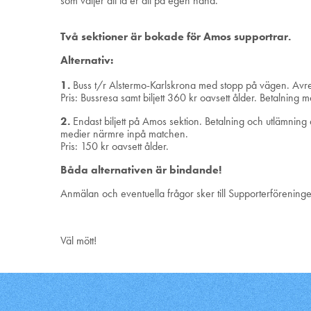
som väljer att ta er dit på egen hand.
Två sektioner är bokade för Amos supportrar.
Alternativ:
1.
Buss t/r Alstermo-Karlskrona med stopp på vägen. Avre
Pris: Bussresa samt biljett 360 kr oavsett ålder. Betalning
2.
Endast biljett på Amos sektion. Betalning och utlämning a
medier närmre inpå matchen.
Pris: 150 kr oavsett ålder.
Båda alternativen är bindande!
Anmälan och eventuella frågor sker till Supporterförening
Väl mött!