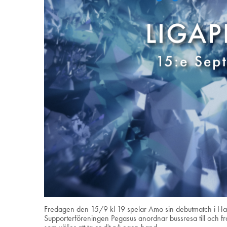
Fredagen den 15/9 kl 19 spelar Amo sin debutmatch i Han
Supporterföreningen Pegasus anordnar bussresa till och från