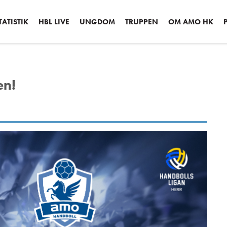
ATISTIK
HBL LIVE
UNGDOM
TRUPPEN
OM AMO HK
en!