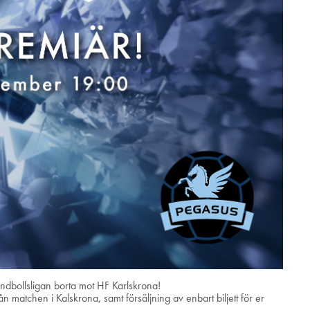
dbollsligan borta mot HF Karlskrona!
 matchen i Kalskrona, samt försäljning av enbart biljett för er