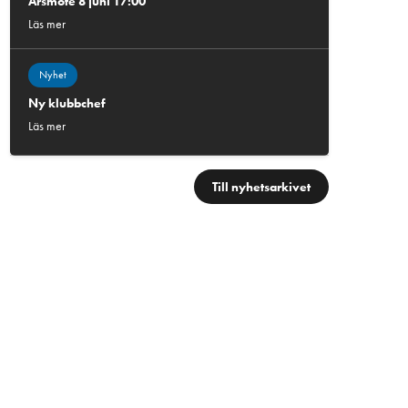
Årsmöte 8 juni 17:00
Läs mer
Nyhet
Ny klubbchef
Läs mer
Till nyhetsarkivet