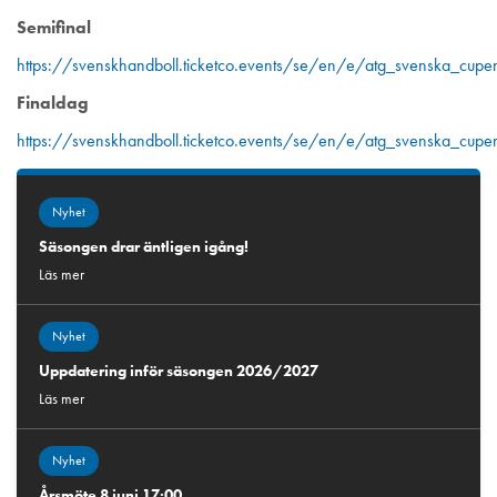
Semifinal
https://svenskhandboll.ticketco.events/se/en/e/atg_svenska_cup
Finaldag
https://svenskhandboll.ticketco.events/se/en/e/atg_svenska_cupe
Nyhet
Säsongen drar äntligen igång!
Läs mer
Nyhet
Uppdatering inför säsongen 2026/2027
Läs mer
Nyhet
Årsmöte 8 juni 17:00