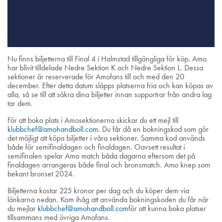
Nu finns biljetterna till Final 4 i Halmstad tillgängliga för köp. Amo
har blivit tilldelade Nedre Sektion K och Nedre Sektion L. Dessa
sektioner är reserverade för Amofans till och med den 20
december. Efter detta datum släpps platserna fria och kan köpas av
alla, så se till att säkra dina biljetter innan supportrar från andra lag
tar dem.
För att boka plats i Amosektionerna skickar du ett mejl till
klubbchef@amohandboll.com
. Du får då en bokningskod som gör
det möjligt att köpa biljetter i våra sektioner. Samma kod används
både för semifinaldagen och finaldagen. Oavsett resultat i
semifinalen spelar Amo match båda dagarna eftersom det på
finaldagen arrangeras både final och bronsmatch. Amo knep som
bekant bronset 2024.
Biljetterna kostar 225 kronor per dag och du köper dem via
länkarna nedan. Kom ihåg att använda bokningskoden du får när
du mejlar
klubbchef@amohandboll.com
för att kunna boka platser
tillsammans med övriga Amofans.