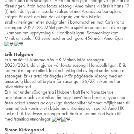
Under sina fem säsonger i Amo har han gjort många viktiga mål för
föreningen. Från hans första säsong i Amo minns vi särskilt hans 19
(!) mål i det tyvärr missade kvalspelet mot Aranäs på bortaplan.
Frågan är dock om inte det viktigaste var den iskalla
straffkvitteringen efter slutsignalen i bortamatchen mot Karlskrona
säsongen 2022–23. Målet gav Amo självförtroende och övertaget
i kampen om uppflyttning till Handbollsligan. Sammanlagt kom
Minik att spela 103 seriematcher och göra 456 mål i Amotröjan
.
Erik Helgsten
Erik anslöt till Alstermo från HK Malmö inför säsongen
2023/2024, då vi gjorde vår första säsong i Handbollsligan. Erik
har varit en uppskattad, lojal och viktig del av laget under sina tre
säsonger. Eriks avtal förlängdes inför pågående säsong med en
ömsesidig klausul att bryta inför säsongen 26/27, vilken nu har
blivit aktiverad.
Erik har under säsongerna i klubben haft flera framstående
prestationer och visat vilken fin högstanivå han besitter, tyvärr har
åren också kantats av olyckliga skador vilket hämmat möjligheten till
jämnhet och kontinuitet i både matchträning och speltid. Amo HK
tackar Erik för dessa säsonger och önskar honom stort lycka till
med framtida utmaningar
.
Simon Kirkegaard