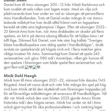
Daniel Steen
Daniel kom till Amo säsongen 2011–12 från Hästö Karlskrona och
kom snabbt att axla rollen som lagets motor. Med sin vilja och
pådrivaranda kom han under en rad av säsonger att personifiera
Amo Handbollandan. Trots att Daniel under många år var Amo:s
ledande målskytt har han ändå alltid främst varit en lagspelare
beredd att sätta sina lagkompisar i lägen. Efter att säsongen 2022–
23 lämnat Amo kom han, när Amo drabbades av skador på flera
spelare, en bit in på denna säsong tillbaka för att hjälpa Amo i ett
tufft läge. Därmed fick Daniel, som inte utan fog kallats ”Sveriges
bästa handbollsspelare som aldrig spelat i Handbollsligan”, ändå
avsluta sin spelarkarriär på högsta nivå och i flera matcher göra
viktiga insatser för Amo. Sammanlagt kom Daniel att spela 245
seriematcher och göra 1180 mål i Amotröjan, vilket gör honom till
den spelare i föreningen som både spelat flest seriematcher och
gjort flest mål
.
Minik Dahl Høegh
Minik kom till Amo säsongen 2021–22, närmast från danska TMS
Ringsted. Med sitt vassa skott och rutin från många års spel på hög
nivå kom Minik att bli den skyttekraft som föreningen hoppades på
för att förverkliga målsättningen att avancera till Handbollsligan. Väl
där var Minik också den som hösten 2023 gjorde Amo:s första
historiska mål i den högsta serien. Minik har under sin tid i Amo
också gjort mycket för öka professionaliteten i och omkring laget.