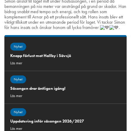
Simon anslöt till laget mitt under höstsäsongen, i en period då
bemanningen på nio meter var ansträngd på grund av skador. Han
bidrog snabbt med tempo och energi, och tog rollen som
komplement till Arnar på ett professionellt sätt. Hans insats blev ett
viktigt tillskott under en utmanande period för laget. Vi tackar Simon
för hans insats och önskar honom all lycka framöver
.
Nyhet
Knapp förlust mot Hallby i Sävsjö
Läs mer
Nyhet
Säsongen drar äntligen igång!
Läs mer
Nyhet
Uppdatering inför säsongen 2026/2027
Läs mer