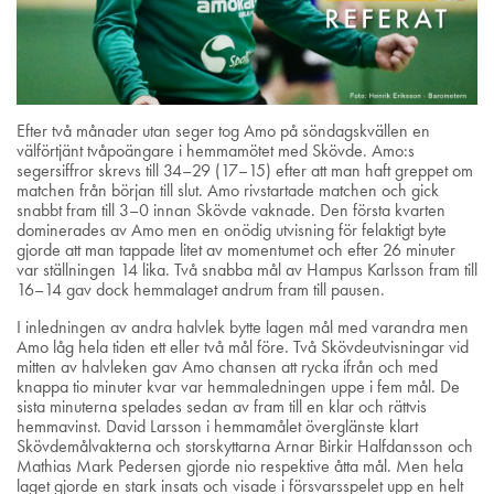
Efter två månader utan seger tog Amo på söndagskvällen en
välförtjänt tvåpoängare i hemmamötet med Skövde. Amo:s
segersiffror skrevs till 34–29 (17–15) efter att man haft greppet om
matchen från början till slut. Amo rivstartade matchen och gick
snabbt fram till 3–0 innan Skövde vaknade. Den första kvarten
dominerades av Amo men en onödig utvisning för felaktigt byte
gjorde att man tappade litet av momentumet och efter 26 minuter
var ställningen 14 lika. Två snabba mål av Hampus Karlsson fram till
16–14 gav dock hemmalaget andrum fram till pausen.
I inledningen av andra halvlek bytte lagen mål med varandra men
Amo låg hela tiden ett eller två mål före. Två Skövdeutvisningar vid
mitten av halvleken gav Amo chansen att rycka ifrån och med
knappa tio minuter kvar var hemmaledningen uppe i fem mål. De
sista minuterna spelades sedan av fram till en klar och rättvis
hemmavinst. David Larsson i hemmamålet överglänste klart
Skövdemålvakterna och storskyttarna Arnar Birkir Halfdansson och
Mathias Mark Pedersen gjorde nio respektive åtta mål. Men hela
laget gjorde en stark insats och visade i försvarsspelet upp en helt