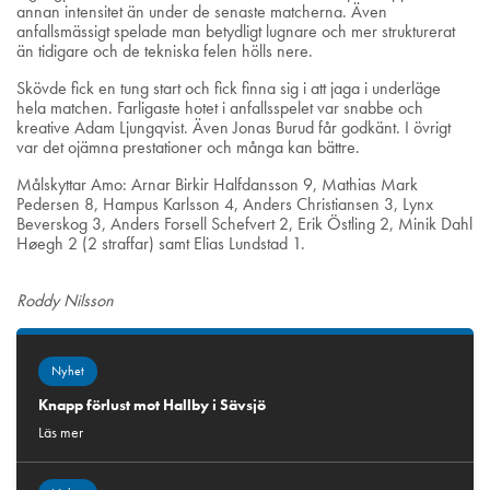
annan intensitet än under de senaste matcherna. Även
anfallsmässigt spelade man betydligt lugnare och mer strukturerat
än tidigare och de tekniska felen hölls nere.
Skövde fick en tung start och fick finna sig i att jaga i underläge
hela matchen. Farligaste hotet i anfallsspelet var snabbe och
kreative Adam Ljungqvist. Även Jonas Burud får godkänt. I övrigt
var det ojämna prestationer och många kan bättre.
Målskyttar Amo: Arnar Birkir Halfdansson 9, Mathias Mark
Pedersen 8, Hampus Karlsson 4, Anders Christiansen 3, Lynx
Beverskog 3, Anders Forsell Schefvert 2, Erik Östling 2, Minik Dahl
Høegh 2 (2 straffar) samt Elias Lundstad 1.
Roddy Nilsson
Nyhet
Knapp förlust mot Hallby i Sävsjö
Läs mer