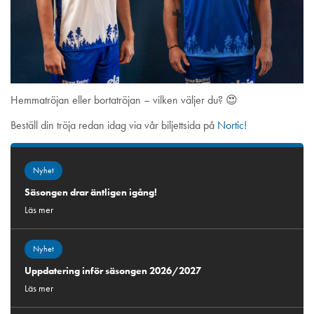
Hemmatröjan eller bortatröjan – vilken väljer du? 😍
Beställ din tröja redan idag via vår biljettsida på
Nortic!
Nyhet
Säsongen drar äntligen igång!
Läs mer
Nyhet
Uppdatering inför säsongen 2026/2027
Läs mer