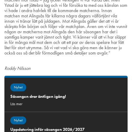
Ystad är ju ett jättebra lag och vi får försöka ta med oss känslan som
vi hade i andra halvlek till de kommande matcherna. Innan
matchen mot Alingsås får killarna några dagars välförtjänt vila
innan vi tränar lätt på juldagen. Mot Alingsås gäller det att vi är
skärpta från början och följer vår matchplan. Även om vi inte vunnit
någon av matcherna mot Alingsås den här säsongen har det i
samtliga kamper varit jämnt och tight. Vi känner väl att vi har släppt
in för många mål mot dem och att ett par av deras spelare har fått
litet för stort utrymme. Så vi vet vad vi ska göra men de känner ju
också oss så det blir förmodligen små detaljer som avgör.”
Roddy Nilsson
Nyhet
Säsongen drar äntligen igång!
Läs mer
Nyhet
Uppdatering inför säsongen 2026/2027