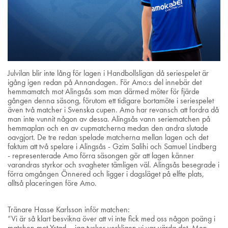
Julvilan blir inte lång för lagen i Handbollsligan då seriespelet är
igång igen redan på Annandagen. För Amo:s del innebär det
hemmamatch mot Alingsås som man därmed möter för fjärde
gången denna säsong, förutom ett tidigare bortamöte i seriespelet
även två matcher i Svenska cupen. Amo har revansch att fordra då
man inte vunnit någon av dessa. Alingsås vann seriematchen på
hemmaplan och en av cupmatcherna medan den andra slutade
oavgjort. De tre redan spelade matcherna mellan lagen och det
faktum att två spelare i Alingsås - Gzim Salihi och Samuel Lindberg
- representerade Amo förra säsongen gör att lagen känner
varandras styrkor och svagheter tämligen väl. Alingsås besegrade i
förra omgången Önnered och ligger i dagsläget på elfte plats,
alltså placeringen före Amo.
Tränare Hasse Karlsson inför matchen:
”Vi är så klart besvikna över att vi inte fick med oss någon poäng i
matchen mot Ystad – jag tycker verkligen vi var värda det. Men