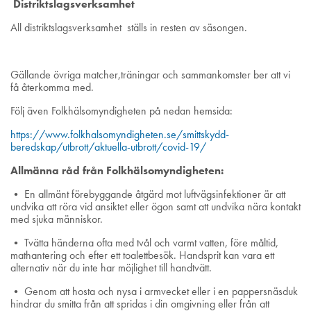
Distriktslagsverksamhet
All distriktslagsverksamhet
ställs in resten av säsongen.
Gällande övriga matcher,träningar och sammankomster ber att vi
få återkomma med.
Följ även Folkhälsomyndigheten på nedan hemsida:
https://www.folkhalsomyndigheten.se/smittskydd-
beredskap/utbrott/aktuella-utbrott/covid-19/
Allmänna råd från Folkhälsomyndigheten:
• En allmänt förebyggande åtgärd mot luftvägsinfektioner är att
undvika att röra vid ansiktet eller ögon samt att undvika nära kontakt
med sjuka människor.
• Tvätta händerna ofta med tvål och varmt vatten, före måltid,
mathantering och efter ett toalettbesök. Handsprit kan vara ett
alternativ när du inte har möjlighet till handtvätt.
• Genom att hosta och nysa i armvecket eller i en pappersnäsduk
hindrar du smitta från att spridas i din omgivning eller från att