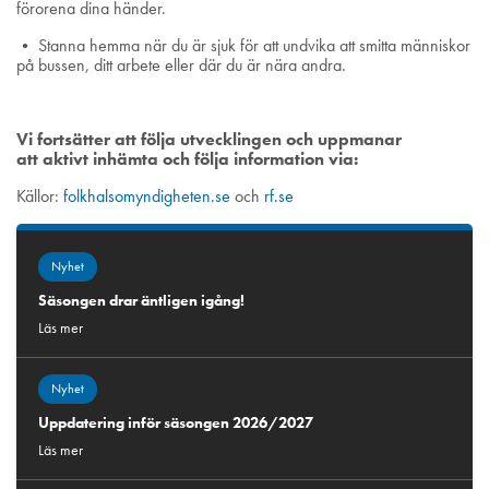
förorena dina händer.
• Stanna hemma när du är sjuk för att undvika att smitta människor
på bussen, ditt arbete eller där du är nära andra.
Vi fortsätter att följa utvecklingen och uppmanar
att aktivt inhämta och följa information via:
Källor:
folkhalsomyndigheten.se
och
rf.se
Nyhet
Säsongen drar äntligen igång!
Läs mer
Nyhet
Uppdatering inför säsongen 2026/2027
Läs mer