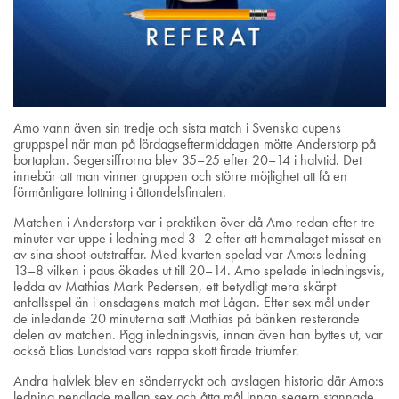
Amo vann även sin tredje och sista match i Svenska cupens
gruppspel när man på lördagseftermiddagen mötte Anderstorp på
bortaplan. Segersiffrorna blev 35–25 efter 20–14 i halvtid. Det
innebär att man vinner gruppen och större möjlighet att få en
förmånligare lottning i åttondelsfinalen.
Matchen i Anderstorp var i praktiken över då Amo redan efter tre
minuter var uppe i ledning med 3–2 efter att hemmalaget missat en
av sina shoot-outstraffar. Med kvarten spelad var Amo:s ledning
13–8 vilken i paus ökades ut till 20–14. Amo spelade inledningsvis,
ledda av Mathias Mark Pedersen, ett betydligt mera skärpt
anfallsspel än i onsdagens match mot Lågan. Efter sex mål under
de inledande 20 minuterna satt Mathias på bänken resterande
delen av matchen. Pigg inledningsvis, innan även han byttes ut, var
också Elias Lundstad vars rappa skott firade triumfer.
Andra halvlek blev en sönderryckt och avslagen historia där Amo:s
ledning pendlade mellan sex och åtta mål innan segern stannade