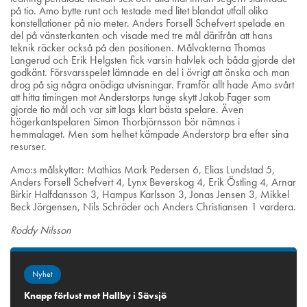
på tio. Amo bytte runt och testade med litet blandat utfall olika
konstellationer på nio meter. Anders Forsell Schefvert spelade en
del på vänsterkanten och visade med tre mål därifrån att hans
teknik räcker också på den positionen. Målvakterna Thomas
Langerud och Erik Helgsten fick varsin halvlek och båda gjorde det
godkänt. Försvarsspelet lämnade en del i övrigt att önska och man
drog på sig några onödiga utvisningar. Framför allt hade Amo svårt
att hitta timingen mot Anderstorps tunge skytt Jakob Fager som
gjorde tio mål och var sitt lags klart bästa spelare. Även
högerkantspelaren Simon Thorbjörnsson bör nämnas i
hemmalaget. Men som helhet kämpade Anderstorp bra efter sina
resurser.
Amo:s målskyttar: Mathias Mark Pedersen 6, Elias Lundstad 5,
Anders Forsell Schefvert 4, Lynx Beverskog 4, Erik Östling 4, Arnar
Birkir Halfdansson 3, Hampus Karlsson 3, Jonas Jensen 3, Mikkel
Beck Jörgensen, Nils Schröder och Anders Christiansen 1 vardera.
Roddy Nilsson
Nyhet
Knapp förlust mot Hallby i Sävsjö