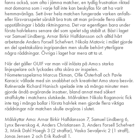
fanns också, som ofta i jämna matcher, en tydlig frustration riktad
mot domarna som i varje fall inte kan beskyllas för att ha varit
hemmavänliga. Sett över hela matchen fungerade varken anfalls-
eller försvarsspelet särskilt bra trots att man prövade flera olika
uppställningar i båda riktningarna. Det var egentligen bara under
första halvlekens senare del som spelet såg stabilt ut. Bäst i laget
var Samuel Lindberg, Arnar Birkir Halfdansson och alltid hårt
arbetande Anders Forsell Schefvert. Nikola Matovic i målet gjorde
en del spektakulära ingripanden men skulle behövt ytterligare
några räddningar. Övriga i laget har mera att ta ut.
När det gäller GUIF var man väl inlästa på Amo:s starka
linjespelare och lyckades ofta skära av inspelen.
Niometersspelarna Marcus Ekman, Olle Österhall och Pavle
Karacic vållade med sin snabbhet och kreativitet Amo stora besvär.
Rutinerade Richard Hanisch spelade inte så många minuter men
gjorde ändå avgörande insatser, bland annat med säkert
straffskytte i matchens slutskede. Målvakten Nikola Roganovic fick
inte tag i många bollar i första halvlek men gjorde flera viktiga
räddningar när matchen skulle avgöras i slutet.
Målskyttar Amo: Arnar Birkir Halfdansson 7, Samuel Lindberg 6,
Lynx Beverskog 4, Anders Christiansen 3, Anders Forsell Schefvert
3, Minik Dahl Hoegh 3 (2 straffar), Vasko Sevaljevic 2 (1 straff),
Jonas Jensen 2 och Erik Rudvall 1.