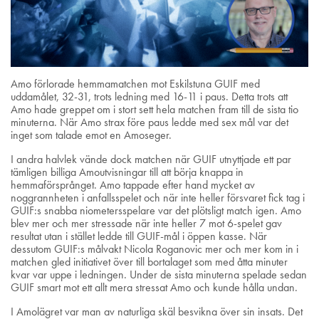
Amo förlorade hemmamatchen mot Eskilstuna GUIF med
uddamålet, 32-31, trots ledning med 16-11 i paus. Detta trots att
Amo hade greppet om i stort sett hela matchen fram till de sista tio
minuterna. När Amo strax före paus ledde med sex mål var det
inget som talade emot en Amoseger.
I andra halvlek vände dock matchen när GUIF utnyttjade ett par
tämligen billiga Amoutvisningar till att börja knappa in
hemmaförsprånget. Amo tappade efter hand mycket av
noggrannheten i anfallsspelet och när inte heller försvaret fick tag i
GUIF:s snabba niometersspelare var det plötsligt match igen. Amo
blev mer och mer stressade när inte heller 7 mot 6-spelet gav
resultat utan i stället ledde till GUIF-mål i öppen kasse. När
dessutom GUIF:s målvakt Nicola Roganovic mer och mer kom in i
matchen gled initiativet över till bortalaget som med åtta minuter
kvar var uppe i ledningen. Under de sista minuterna spelade sedan
GUIF smart mot ett allt mera stressat Amo och kunde hålla undan.
I Amolägret var man av naturliga skäl besvikna över sin insats. Det