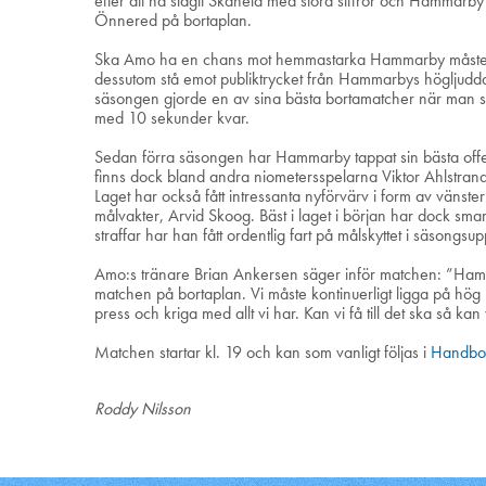
efter att ha slagit Skånela med stora siffror och Hammarby 
Önnered på bortaplan.
Ska Amo ha en chans mot hemmastarka Hammarby måste ma
dessutom stå emot publiktrycket från Hammarbys högljudda
säsongen gjorde en av sina bästa bortamatcher när man spe
med 10 sekunder kvar.
Sedan förra säsongen har Hammarby tappat sin bästa offen
finns dock bland andra niometersspelarna Viktor Ahlstra
Laget har också fått intressanta nyförvärv i form av väns
målvakter, Arvid Skoog. Bäst i laget i början har dock sm
straffar har han fått ordentlig fart på målskyttet i säsongsu
Amo:s tränare Brian Ankersen säger inför matchen: ”Hamm
matchen på bortaplan. Vi måste kontinuerligt ligga på hög
press och kriga med allt vi har. Kan vi få till det ska så 
Matchen startar kl. 19 och kan som vanligt följas i
Handboll
Roddy Nilsson