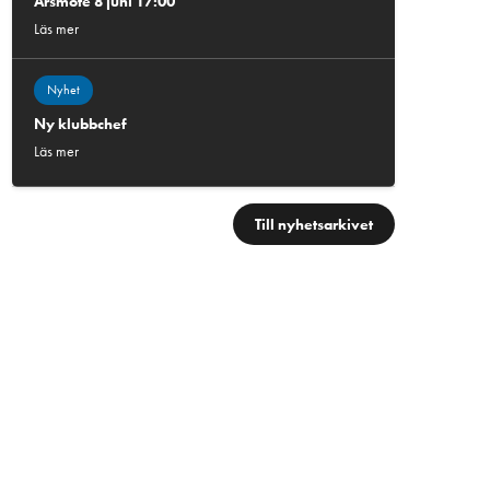
Årsmöte 8 juni 17:00
Läs mer
Nyhet
Ny klubbchef
Läs mer
Till nyhetsarkivet