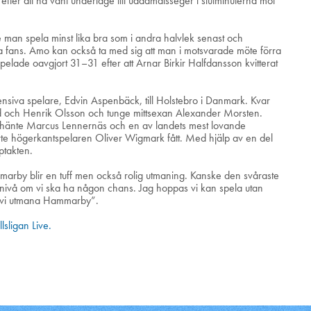
efter att ha vänt underläge till uddamålsseger i slutminuterna mot
n spela minst lika bra som i andra halvlek senast och
 fans. Amo kan också ta med sig att man i motsvarade möte förra
lade oavgjort 31–31 efter att Arnar Birkir Halfdansson kvitterat
siva spelare, Edvin Aspenbäck, till Holstebro i Danmark. Kvar
nd och Henrik Olsson och tunge mittsexan Alexander Morsten.
terhänte Marcus Lennernäs och en av landets mest lovande
arte högerkantspelaren Oliver Wigmark fått. Med hjälp av en del
pptakten.
arby blir en tuff men också rolig utmaning. Kanske den svåraste
 nivå om vi ska ha någon chans. Jag hoppas vi kan spela utan
kan vi utmana Hammarby”.
sligan Live.