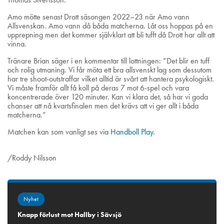
Amo mötte senast Drott säsongen 2022–23 när Amo vann
Allsvenskan. Amo vann då båda matcherna. Låt oss hoppas på en
upprepning men det kommer självklart att bli tufft då Drott har allt att
vinna.
Tränare Brian säger i en kommentar till lottningen: ”Det blir en tuff
och rolig utmaning. Vi får möta ett bra allsvenskt lag som dessutom
har tre shoot-outstraffar vilket alltid är svårt att hantera psykologiskt.
Vi måste framför allt få koll på deras 7 mot 6-spel och vara
koncentrerade över 120 minuter. Kan vi klara det, så har vi goda
chanser att nå kvartsfinalen men det krävs att vi ger allt i båda
matcherna.”
Matchen kan som vanligt ses via
Handboll Play.
/Roddy Nilsson
Nyhet
Knapp förlust mot Hallby i Sävsjö