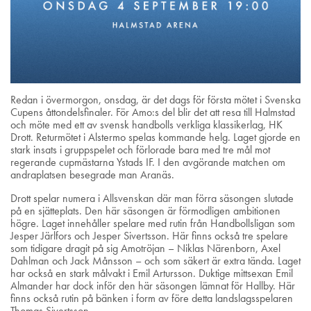
Redan i övermorgon, onsdag, är det dags för första mötet i Svenska
Cupens åttondelsfinaler. För Amo:s del blir det att resa till Halmstad
och möte med ett av svensk handbolls verkliga klassikerlag, HK
Drott. Returmötet i Alstermo spelas kommande helg. Laget gjorde en
stark insats i gruppspelet och förlorade bara med tre mål mot
regerande cupmästarna Ystads IF. I den avgörande matchen om
andraplatsen besegrade man Aranäs.
Drott spelar numera i Allsvenskan där man förra säsongen slutade
på en sjätteplats. Den här säsongen är förmodligen ambitionen
högre. Laget innehåller spelare med rutin från Handbollsligan som
Jesper Järlfors och Jesper Sivertsson. Här finns också tre spelare
som tidigare dragit på sig Amotröjan – Niklas Närenborn, Axel
Dahlman och Jack Månsson – och som säkert är extra tända. Laget
har också en stark målvakt i Emil Artursson. Duktige mittsexan Emil
Almander har dock inför den här säsongen lämnat för Hallby. Här
finns också rutin på bänken i form av före detta landslagsspelaren
Thomas Sivertsson.