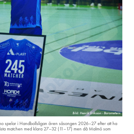
 Amo spelar i Handbollsligan även säsongen 2026–27 efter att ha
s i sista matchen med klara 27–32 (11–17) men då Malmö som