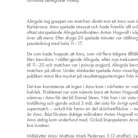
förväntat besegrade Hallby.
Alingsås tog greppet om matchen direkt mot ett Amo som in
Karlskrona. Amo spelade stressat och hade framför allt svårt a
oftast storspelande Alingsåsmålvakten Anton Hagwall i vä
över allt mera. Efter dryga 20 spelade minuter var ställnin
pausledning med hela 11–17.
De som hade hoppats att Amo, som vid flera tidigare tillfäl
blev besvikna. I stället gjorde Alingsås, efter nya tveksa
till 11–20 och matchen var i princip avgjord. Alingsås be
matchen på allvar. Under slutskedet spelade Amo visserli
publiken minst lika mycket på resultatrapporteringen från
Det kan konstateras att ingen i Amo kom i närheten av vad
halvlek. Problemet var som nämnts bara att Anton Hagwall 
nämnas i Amo får det bli Daniel Steen. När han i sin sist
inställning och gjorde också 3 mål, det sista för övrigt symb
supermatch – också här fanns en del skönhetsfläckar – men h
än Amo. Bäst förutom duktige målvakten Anton Hagwall var J
Amo aldrig kom underfund med. Också linjespelaren Arvid
bra insatser.
Målskyttar Amo: Mathias Mark Pedersen 5 (3 straffar), Ly