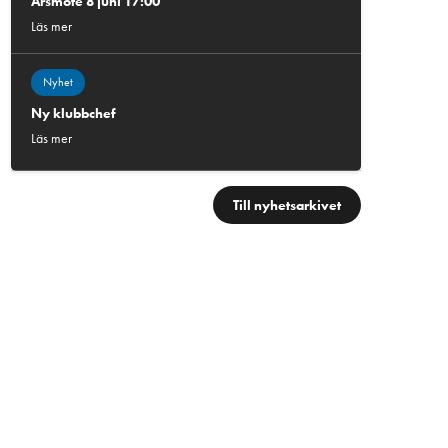
Årsmöte 8 juni 17:00
Läs mer
Nyhet
Ny klubbchef
Läs mer
Till nyhetsarkivet