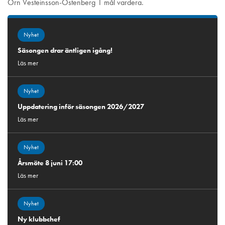
Örn Vesteinsson-Östenberg 1 mål vardera.
Nyhet
Säsongen drar äntligen igång!
Läs mer
Nyhet
Uppdatering inför säsongen 2026/2027
Läs mer
Nyhet
Årsmöte 8 juni 17:00
Läs mer
Nyhet
Ny klubbchef