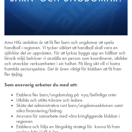
Amo HKs ambition är att få fler barn och ungdomar att spela
handboll i regionen. Vi tycker såklart att handboll skall vara en
självklar del av uppväxten. För att lyckas bygga upp en hållbar och
lärorik miljö behöver vi anställa en person som koordinerar, utbildar
och utvecklar verksamheten i sin helhet. På lång sikt vill vi fostra
framtida seniorspelare. Det är även viktigt för klubben att få fram
fler tjejlag.
Som ansvarig arbetar du med att:
Etablera fler barn/ungdomslag på nya/befintliga orter
Utbilda och stötta tränare och ledare
Sköta det administrativa runt barn/ungdomssektionen samt
söka finansiering/bidrag
Ansvara för samarbete med våra kringliggande klubbar i
regionen
Etablera och följa en långsiktig strategi för kunna få fram
spelare från U till A-lag.