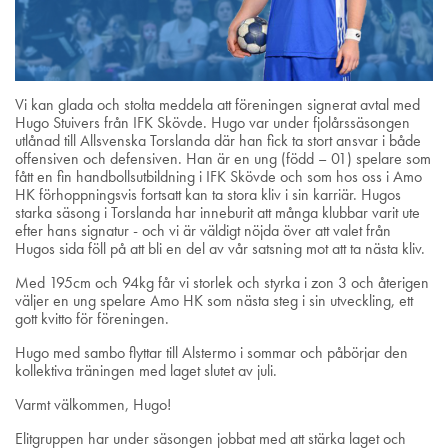
Vi kan glada och stolta meddela att föreningen signerat avtal med
Hugo Stuivers från IFK Skövde. Hugo var under fjolårssäsongen
utlånad till Allsvenska Torslanda där han fick ta stort ansvar i både
offensiven och defensiven. Han är en ung (född – 01) spelare som
fått en fin handbollsutbildning i IFK Skövde och som hos oss i Amo
HK förhoppningsvis fortsatt kan ta stora kliv i sin karriär. Hugos
starka säsong i Torslanda har inneburit att många klubbar varit ute
efter hans signatur - och vi är väldigt nöjda över att valet från
Hugos sida föll på att bli en del av vår satsning mot att ta nästa kliv.
Med 195cm och 94kg får vi storlek och styrka i zon 3 och återigen
väljer en ung spelare Amo HK som nästa steg i sin utveckling, ett
gott kvitto för föreningen.
Hugo med sambo flyttar till Alstermo i sommar och påbörjar den
kollektiva träningen med laget slutet av juli.
Varmt välkommen, Hugo!
Elitgruppen har under säsongen jobbat med att stärka laget och