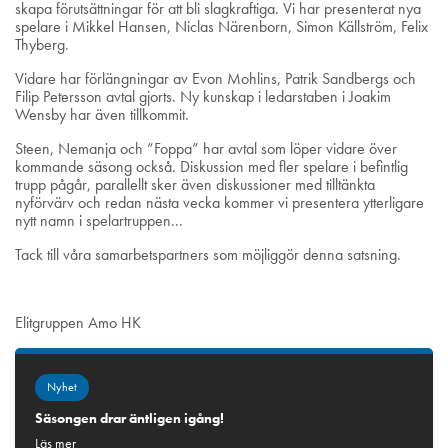
skapa förutsättningar för att bli slagkraftiga. Vi har presenterat nya
spelare i Mikkel Hansen, Niclas Närenborn, Simon Källström, Felix
Thyberg.
Vidare har förlängningar av Evon Mohlins, Patrik Sandbergs och
Filip Petersson avtal gjorts. Ny kunskap i ledarstaben i Joakim
Wensby har även tillkommit.
Steen, Nemanja och ”Foppa” har avtal som löper vidare över
kommande säsong också. Diskussion med fler spelare i befintlig
trupp pågår, parallellt sker även diskussioner med tilltänkta
nyförvärv och redan nästa vecka kommer vi presentera ytterligare
nytt namn i spelartruppen...
Tack till våra samarbetspartners som möjliggör denna satsning.
Elitgruppen Amo HK
Nyhet
Säsongen drar äntligen igång!
Läs mer