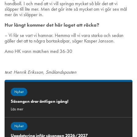
handboll. I och med att vi vill springa mycket så blir det att vi
släpper till lite mer. Men det gör inte så mycket om vi gör sex mål
mer än vi släpper in.
Hur långt kommer det här laget att räcka?
– Vi får se vart vi hamnar. Hemma vill vi vara starka och sedan
gäller det att ta några bortaskalpar, säger Kasper Jansson.
Amo HK vann matchen med 36-30
text: Henrik Eriksson, Smålandsposten
Nyhet
Säsongen drar äntligen igång!
Läs mer
Nyhet
Uppdatering inför säsongen 2026/2027