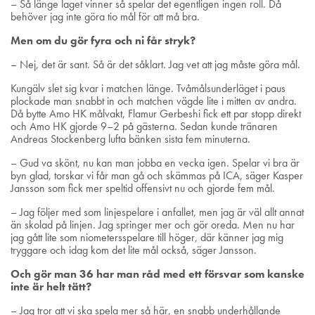
– Så länge laget vinner så spelar det egentligen ingen roll. Då
behöver jag inte göra tio mål för att må bra.
Men om du gör fyra och ni får stryk?
– Nej, det är sant. Så är det såklart. Jag vet att jag måste göra mål.
Kungälv slet sig kvar i matchen länge. Tvåmålsunderläget i paus
plockade man snabbt in och matchen vägde lite i mitten av andra.
Då bytte Amo HK målvakt, Flamur Gerbeshi fick ett par stopp direkt
och Amo HK gjorde 9–2 på gästerna. Sedan kunde tränaren
Andreas Stockenberg lufta bänken sista fem minuterna.
– Gud va skönt, nu kan man jobba en vecka igen. Spelar vi bra är
byn glad, torskar vi får man gå och skämmas på ICA, säger Kasper
Jansson som fick mer speltid offensivt nu och gjorde fem mål.
– Jag följer med som linjespelare i anfallet, men jag är väl allt annat
än skolad på linjen. Jag springer mer och gör oreda. Men nu har
jag gått lite som niometersspelare till höger, där känner jag mig
tryggare och idag kom det lite mål också, säger Jansson.
Och gör man 36 har man råd med ett försvar som kanske
inte är helt tätt?
– Jag tror att vi ska spela mer så här, en snabb underhållande