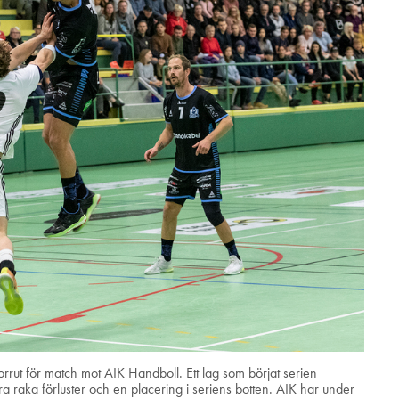
rrut för match mot AIK Handboll. Ett lag som börjat serien
 raka förluster och en placering i seriens botten. AIK har under