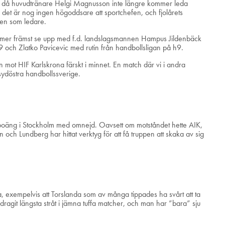
ab då huvudtränare Helgi Magnusson inte längre kommer leda
n det är nog ingen högoddsare att sportchefen, och fjolårets
även som ledare.
kommer främst se upp med f.d. landslagsmannen Hampus Jildenbäck
h Zlatko Pavicevic med rutin från handbollsligan på h9.
 mot HIF Karlskrona färskt i minnet. En match där vi i andra
 i sydöstra handbollssverige.
ta poäng i Stockholm med omnejd. Oavsett om motståndet hette AIK,
 och Lundberg har hittat verktyg för att få truppen att skaka av sig
a, exempelvis att Torslanda som av många tippades ha svårt att ta
ragit längsta stråt i jämna tuffa matcher, och man har ”bara” sju