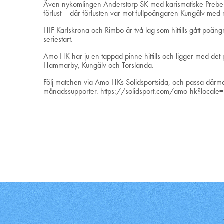
Även nykomlingen Anderstorp SK med karismatiske Preben 
förlust – där förlusten var mot fullpoängaren Kungälv med 
HIF Karlskrona och Rimbo är två lag som hittills gått poän
seriestart.
Amo HK har ju en tappad pinne hittills och ligger med det på
Hammarby, Kungälv och Torslanda.
Följ matchen via Amo HKs Solidsportsida, och passa därmed
månadssupporter.
https://solidsport.com/amo-hk?locale=