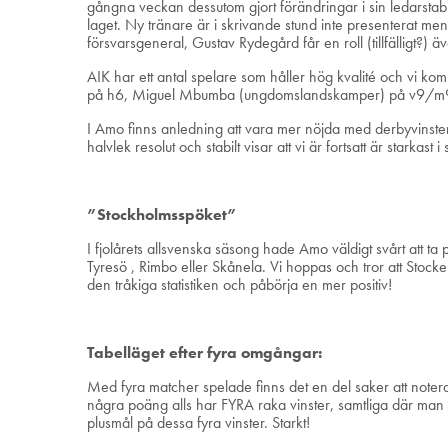
gångna veckan dessutom gjort förändringar i sin ledarst
laget. Ny tränare är i skrivande stund inte presenterat me
försvarsgeneral, Gustav Rydegård får en roll (tillfälligt?) 
AIK har ett antal spelare som håller hög kvalité och vi 
på h6, Miguel Mbumba (ungdomslandskamper) på v9/m9 oc
I Amo finns anledning att vara mer nöjda med derbyvinsten
halvlek resolut och stabilt visar att vi är fortsatt är starkast
”Stockholmsspöket”
I fjolårets allsvenska säsong hade Amo väldigt svårt att 
Tyresö , Rimbo eller Skånela. Vi hoppas och tror att Stocken
den tråkiga statistiken och påbörja en mer positiv!
Tabelläget efter fyra omgångar:
Med fyra matcher spelade finns det en del saker att noter
några poäng alls har FYRA raka vinster, samtliga där man d
plusmål på dessa fyra vinster. Starkt!