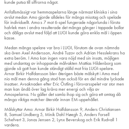
kunde putsa till siffrorna något.
Anfallsmässigt var hemmaspelarna länge närmast kliniska i sina
avslut medan Amo gjorde alldeles för många misstag och spelade
för individuellt. Amo:s 7 mot 6-spel fungerade någorlunda i första
halvlek men i andra resulterade det många gånger i tappade bollar
och dåliga avslut med följd att LUGI kunde göra enkla mål i öppen
kasse.
Medan många spelare var bra i LUGI, förutom de ovan nämnda
ska även Axel Andersson, André Tuzov och Adrian Hesslekrans ha
extra beröm. I Amo kan ingen vara nöjd med sin insats, möjligen
med undantag av inhoppande målvakten Mattias Hildenborg som
gjorde så gott han kunde ständigt ställd mot fria LUGI-spelare.
Arnar Birkir Halfdansson blev återigen bäste målskytt i Amo med
nio mål men denna gång stod han också för en del mindre lyckade
insatser. Avsaknaden efter Eric Östling i försvarsspelet var stor men
man kan ändå över lag kräva mer energi och vilja av
Amospelarna. Nu gäller det samla ihop sig och göra ett omtag då
många viktiga matcher återstår innan EM-uppehållet.
Målskyttar Amo: Arnar Birkir Halfdansson 9, Anders Christiansen
8, Samuel Lindberg 5, Minik Dahl Høegh 5, Anders Forsell
Schefvert 3, Jonas Jensen 2, Lynx Beverskog och Erik Rudvall 1
vardera.