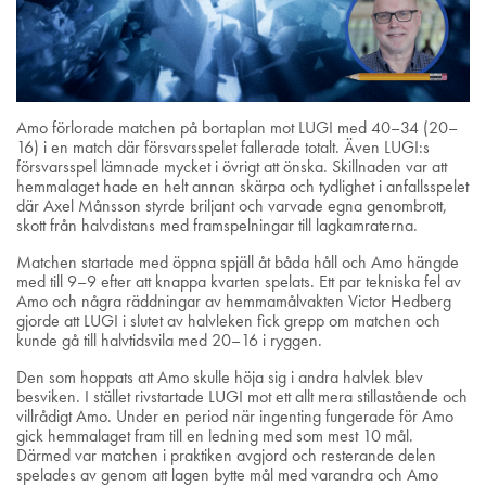
Amo förlorade matchen på bortaplan mot LUGI med 40–34 (20–
16) i en match där försvarsspelet fallerade totalt. Även LUGI:s
försvarsspel lämnade mycket i övrigt att önska. Skillnaden var att
hemmalaget hade en helt annan skärpa och tydlighet i anfallsspelet
där Axel Månsson styrde briljant och varvade egna genombrott,
skott från halvdistans med framspelningar till lagkamraterna.
Matchen startade med öppna spjäll åt båda håll och Amo hängde
med till 9–9 efter att knappa kvarten spelats. Ett par tekniska fel av
Amo och några räddningar av hemmamålvakten Victor Hedberg
gjorde att LUGI i slutet av halvleken fick grepp om matchen och
kunde gå till halvtidsvila med 20–16 i ryggen.
Den som hoppats att Amo skulle höja sig i andra halvlek blev
besviken. I stället rivstartade LUGI mot ett allt mera stillastående och
villrådigt Amo. Under en period när ingenting fungerade för Amo
gick hemmalaget fram till en ledning med som mest 10 mål.
Därmed var matchen i praktiken avgjord och resterande delen
spelades av genom att lagen bytte mål med varandra och Amo